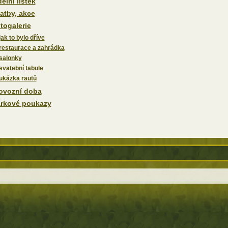
delní lístek
atby, akce
togalerie
jak to bylo dříve
restaurace a zahrádka
salonky
svatební tabule
ukázka rautů
ovozní doba
rkové poukazy