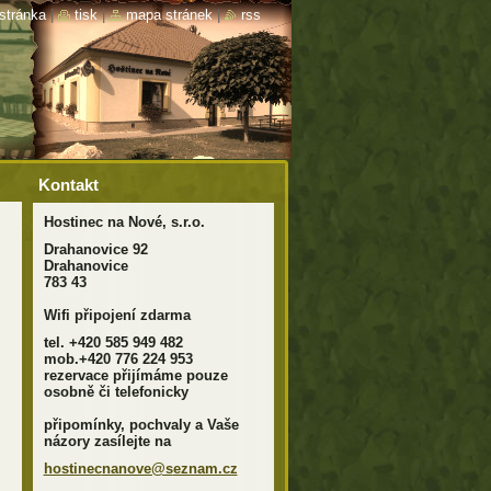
stránka
|
tisk
|
mapa stránek
|
rss
Kontakt
Hostinec na Nové, s.r.o.
Drahanovice 92
Drahanovice
783 43
Wifi připojení zdarma
tel. +420 585 949 482
mob.+420 776 224 953
rezervace přijímáme pouze
osobně či telefonicky
připomínky, pochvaly a Vaše
názory zasílejte na
hostinec
nanove@s
eznam.cz