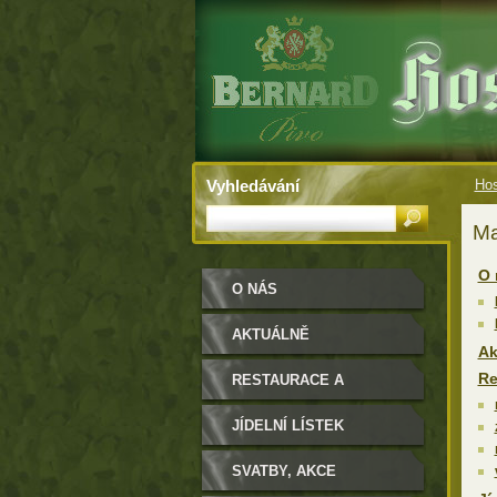
Vyhledávání
Hos
Ma
O 
O NÁS
AKTUÁLNĚ
Ak
Re
RESTAURACE A
SALONKY
JÍDELNÍ LÍSTEK
SVATBY, AKCE