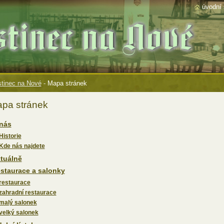
úvodní 
tinec na Nové
-
Mapa stránek
pa stránek
nás
Historie
Kde nás najdete
tuálně
staurace a salonky
restaurace
zahradní restaurace
malý salonek
velký salonek