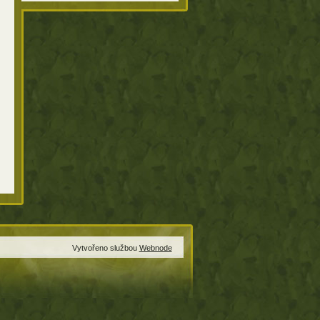
Vytvořeno službou
Webnode